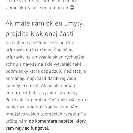
sa dôkladne žalúziám. Všetci dobre 
vieme ako žalúzie milujú prach 😊
Ak máte rám okien umytý, 
prejdite k sklenej časti
Na čistenie a leštenie skla použite 
prípravok na to určený. Špeciálne 
prípravky na umývanie okien rýchlejšie 
schnú a navyše na skle vytvárajú také 
podmienky, ktoré odpudzujú nečistoty a 
pomáhajú napríklad dažďovej vode 
rýchlejšie stekať. Ak ho ale nemáte 
doma, nezúfajte a vyrobte si vlastný. 
Používate superabsorčné mikrovlákno, či 
papierovú utierku? Napísali ste nám 
množstvo vašich „domácich receptúr“ a 
určite nám 
do komentára napíšte, ktorý 
vám najviac fungoval. 