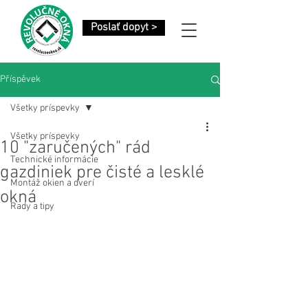
Poslať dopyt >
Příspěvek
Všetky príspevky
Všetky príspevky
10 "zaručených" rád
Technické informácie
gazdiniek pre čisté a lesklé
Montáž okien a dverí
okná
Rady a tipy