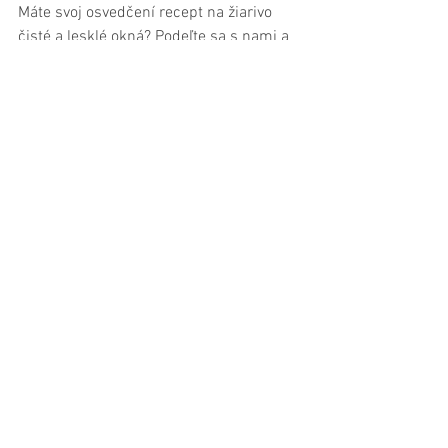
Máte svoj osvedčení recept na žiarivo 
čisté a lesklé okná? Podeľte sa s nami a 
napíšte nám ho do komentára. Ak ste 
vyskúšali niektorí z receptov, 
nezabudnite sa podeliť o svoju 
skúsenosť.
Rady a tipy
Zobrazit vše
Nejnovější příspěvky