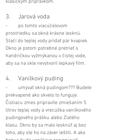
klasickým prípravkom.
3.	Jarová voda
-	po tomto viacúčelovom 
prostriedku sa okná krásne lesknú. 
Stačí do teplej vody pridať pár kvapiek. 
Okno je potom potrebné pretrieť s 
handričkou vyžmýkanou v čistej vode, 
aby sa na skle nevytvoril lepkavý film.
4.	Vanilkový puding
-	umývať okná pudingom??? Budete 
prekvapené ako skvelo to funguje. 
Čistiacu zmes pripravíte zmiešaním 5 
litrov teplej vody a vrecúška vanilkového 
pudingového prášku alebo Zlatého 
klasu. Okno by sa malo lesknúť aj bez 
toho, aby ste ho na záver leštili. A ako 