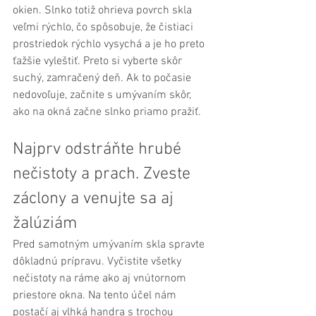
okien. Slnko totiž ohrieva povrch skla 
veľmi rýchlo, čo spôsobuje, že čistiaci 
prostriedok rýchlo vysychá a je ho preto 
ťažšie vyleštiť. Preto si vyberte skôr 
suchý, zamračený deň. Ak to počasie 
nedovoľuje, začnite s umývaním skôr, 
ako na okná začne slnko priamo pražiť.
Najprv odstráňte hrubé 
nečistoty a prach. Zveste 
záclony a venujte sa aj 
žalúziám
Pred samotným umývaním skla spravte 
dôkladnú prípravu. Vyčistite všetky 
nečistoty na ráme ako aj vnútornom 
priestore okna. Na tento účel nám 
postačí aj vlhká handra s trochou 