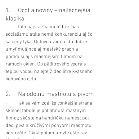
1.	Ocot a noviny – najlacnejšia 
klasika
-	táto najstaršia metóda z čias 
socializmu stále nemá konkurenciu aj čo 
sa ceny týka. Octovou vodou idú dobre 
umyť mušince aj mestský prach a 
poradí si aj s mastnejším filmom na 
rámoch okien. Do päťlitrového vedra s 
teplou vodou nalejte 2 decilitre kvasného 
liehového octu.
2.	Na odolnú mastnotu s pivom
-	 ak sa vám zdá, že vonkajšia strana 
sklenej tabule je potiahnutá mastným 
filmov, skúste na handričku naniesť pol 
deci piva a krúživými pohybmi mastnotu 
odstráňte. Okná potom umyte ešte raz 