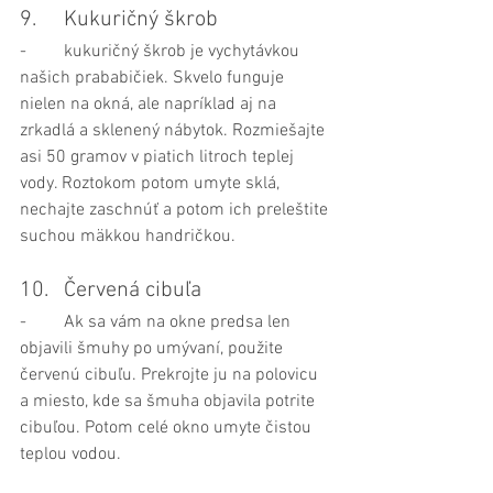
9.	Kukuričný škrob
-	kukuričný škrob je vychytávkou 
našich prababičiek. Skvelo funguje 
nielen na okná, ale napríklad aj na 
zrkadlá a sklenený nábytok. Rozmiešajte 
asi 50 gramov v piatich litroch teplej 
vody. Roztokom potom umyte sklá, 
nechajte zaschnúť a potom ich preleštite 
suchou mäkkou handričkou.
10.	Červená cibuľa
-	Ak sa vám na okne predsa len 
objavili šmuhy po umývaní, použite 
červenú cibuľu. Prekrojte ju na polovicu 
a miesto, kde sa šmuha objavila potrite 
cibuľou. Potom celé okno umyte čistou 
teplou vodou.