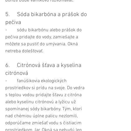
bonus bude vanilkovo rozvoniavať.
5.	Sóda bikarbóna a prášok do 
pečiva
-	sódu bikarbónu alebo prášok do 
pečiva pridajte do vody, zamiešajte a 
môžete sa pustiť do umývania. Okná 
netreba dolešťovať. 
6.	Citrónová šťava a kyselina 
citrónová
-	fanúšikovia ekologických 
prostriedkov si prídu na svoje. Do vedra 
s teplou vodou pridajte šťavu z citróna 
alebo kyselinu citrónovú a lyžicu už 
spomínanej sódy bikarbóny. Tým, ktorí 
nad chémiou úplne palicu nezlomili, 
odporúčame zmiešať vodu s čistiacim 
prostriedkom Jar. Okná sa nebudú len 