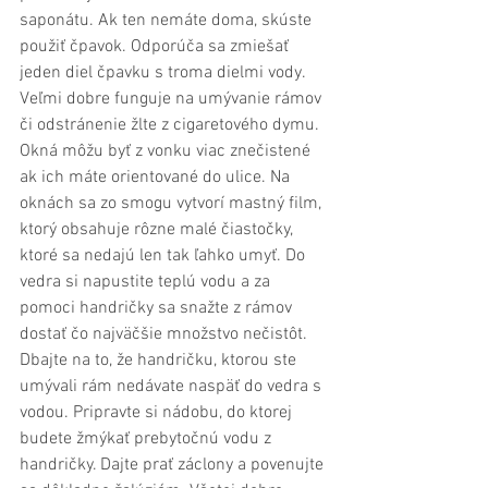
saponátu. Ak ten nemáte doma, skúste 
použiť čpavok. Odporúča sa zmiešať 
jeden diel čpavku s troma dielmi vody. 
Veľmi dobre funguje na umývanie rámov 
či odstránenie žlte z cigaretového dymu. 
Okná môžu byť z vonku viac znečistené 
ak ich máte orientované do ulice. Na 
oknách sa zo smogu vytvorí mastný film, 
ktorý obsahuje rôzne malé čiastočky, 
ktoré sa nedajú len tak ľahko umyť. Do 
vedra si napustite teplú vodu a za 
pomoci handričky sa snažte z rámov 
dostať čo najväčšie množstvo nečistôt. 
Dbajte na to, že handričku, ktorou ste 
umývali rám nedávate naspäť do vedra s 
vodou. Pripravte si nádobu, do ktorej 
budete žmýkať prebytočnú vodu z 
handričky. Dajte prať záclony a povenujte 