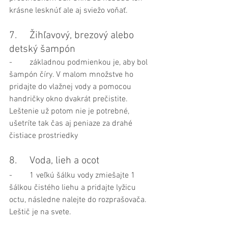
krásne lesknúť ale aj sviežo voňať.
7.	Žihľavový, brezový alebo 
detský šampón
-	základnou podmienkou je, aby bol 
šampón číry. V malom množstve ho 
pridajte do vlažnej vody a pomocou 
handričky okno dvakrát prečistite. 
Leštenie už potom nie je potrebné, 
ušetríte tak čas aj peniaze za drahé 
čistiace prostriedky
8.	Voda, lieh a ocot
-	1 veľkú šálku vody zmiešajte 1 
šálkou čistého liehu a pridajte lyžicu 
octu, následne nalejte do rozprašovača. 
Leštič je na svete.