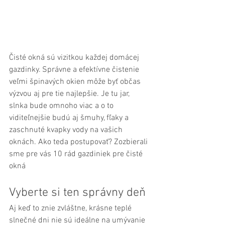
Čisté okná sú vizitkou každej domácej 
gazdinky. Správne a efektívne čistenie 
veľmi špinavých okien môže byť občas 
výzvou aj pre tie najlepšie. Je tu jar, 
slnka bude omnoho viac a o to 
viditeľnejšie budú aj šmuhy, fľaky a 
zaschnuté kvapky vody na vašich 
oknách. Ako teda postupovať? Zozbierali 
sme pre vás 10 rád gazdiniek pre čisté 
okná
Vyberte si ten správny deň
Aj keď to znie zvláštne, krásne teplé 
slnečné dni nie sú ideálne na umývanie 