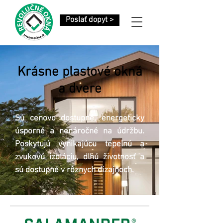
Poslať dopyt >
Krásne plastové okná
a dvere
Sú cenovo dostupné, energeticky
úsporné a nenáročné na údržbu.
Poskytujú vynikajúcu tepelnú a
zvukovú izoláciu, dlhú životnosť a
sú dostupné v rôznych dizajnoch.