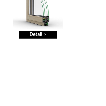
Detail >
PLASTOVÉ
HLINÍKOVÉ
OKNÁ A DVERE
OKNÁ A DVERE
Hliníkové okná
Plastové okná
Plastové dvere
Hliníkové dvere
Plastové zdvižno-
Hliníkové zdvižno-
posuvné dvere
posuvné dvere
Plastové posuvné
Hliníkové
dvere
protipožiarne dvere
Systém pre posuvné
Hliníkové fasádne