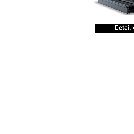
Detail 
PLASTOVÉ OKNÁ A DVERE
HLI
Hliní
Plastové okná
Plastové dvere
Hliní
Plastové zdvižno-posuvné
Hliní
dvere
Plastové posuvné dvere
Hliní
Systém pre posuvné
Hliní
dvere/okno
AluClip
Zimn
Farebné vyhotovenia