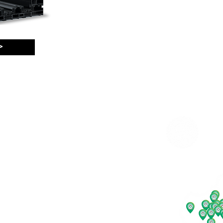
>
NÍKOVÉ OKNÁ A DVERE
VÝROBCOVIA
PEČAŤ KVALITY
kové okná
Bratislavský kraj
kové dvere
Trnavský kraj
kové zdvižno-posuvné dvere
Nitriansky kraj
kové protipožiarne dvere
Trenčiansky kraj
kové fasádne systémy
Banskobystrický kraj
Žilinský kraj
é záhrady
Prešovský kraj