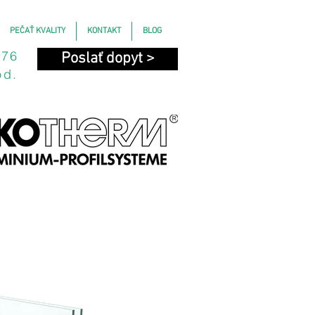
PEČAŤ KVALITY
KONTAKT
BLOG
676
Poslať dopyt >
od.