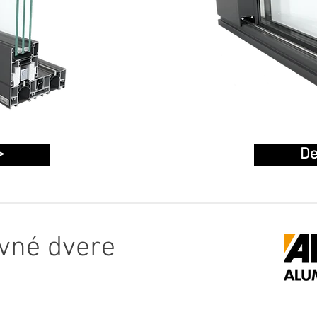
>
De
uvné dvere