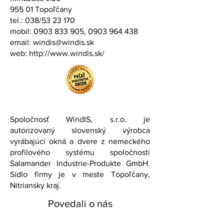
955 01 Topoľčany
tel.: 038/53 23 170
mobil:
0903 833 905
,
0903 964 438
email:
windis@windis.sk
web:
http://www.windis.sk/
Spoločnosť WindIS, s.r.o. je
autorizovaný slovenský výrobca
vyrábajúci okná a dvere z nemeckého
profilového systému spoločnosti
Salamander Industrie-Produkte GmbH.
Sídlo firmy je v meste Topoľčany,
Nitriansky kraj.
Povedali o nás