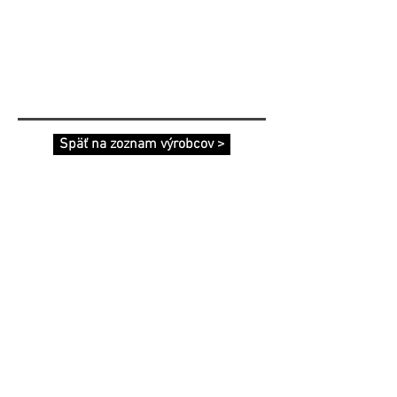
Späť na zoznam výrobcov >
PLASTOVÉ
HLINÍKOVÉ
OKNÁ A DVERE
OKNÁ A DVERE
Hliníkové okná
Plastové okná
Plastové dvere
Hliníkové dvere
Plastové zdvižno-
Hliníkové zdvižno-
posuvné dvere
posuvné dvere
Plastové posuvné
Hliníkové
dvere
protipožiarne dvere
Systém pre posuvné
Hliníkové fasádne