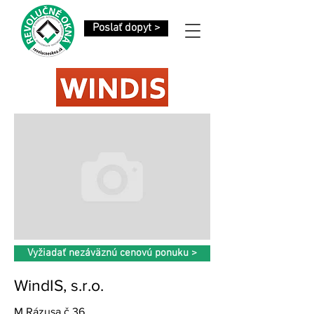
Poslať dopyt >
Vyžiadať nezáväznú cenovú ponuku >
WindIS, s.r.o.
M.Rázusa č.36