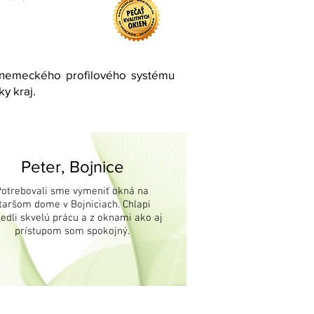
z nemeckého profilového systému
y kraj.
Peter, Bojnice
Potrebovali sme vymeniť okná na
taršom dome v Bojniciach. Chlapi
iedli skvelú prácu a z oknami ako aj
prístupom som spokojný.