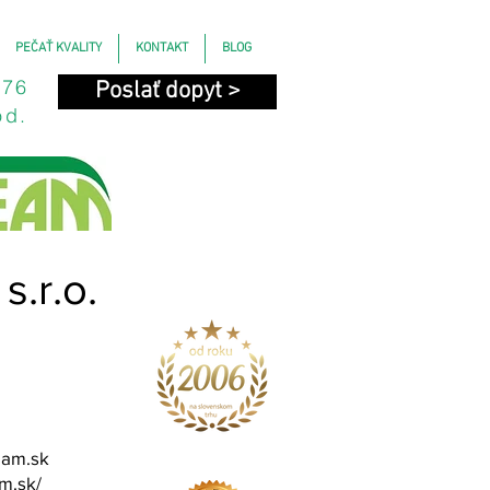
PEČAŤ KVALITY
KONTAKT
BLOG
676
Poslať dopyt >
od.
.r.o.
eam.sk
m.sk/