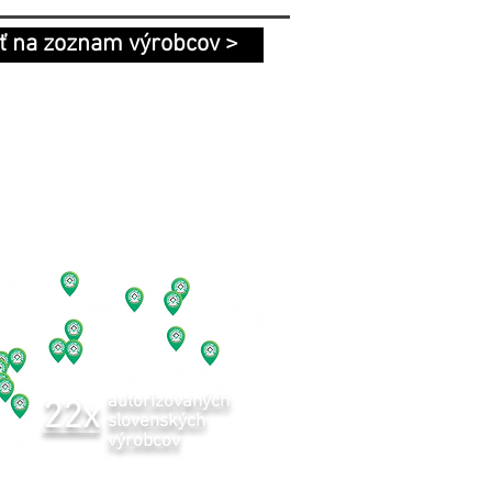
ť na zoznam výrobcov >
KONTAKT
BLOG
SLEDUJ NÁS
autorizovaných
22x
slovenských
výrobcov