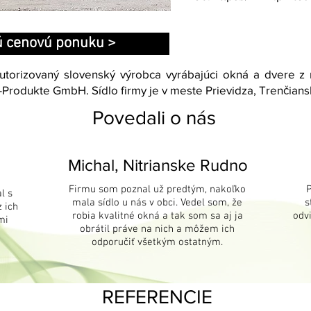
ú cenovú ponuku >
autorizovaný slovenský výrobca vyrábajúci okná a dvere 
Produkte GmbH. Sídlo firmy je v meste Prievidza, Trenčiansk
Povedali o nás
Michal, Nitrianske Rudno
Firmu som poznal už predtým, nakoľko
l s
mala sídlo u nás v obci. Vedel som, že
s
 ich
robia kvalitné okná a tak som sa aj ja
odv
mi
obrátil práve na nich a môžem ich
odporučiť všetkým ostatným.
REFERENCIE