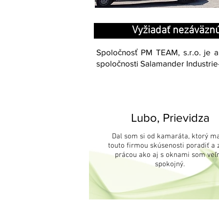
Vyžiadať nezáväzn
Spoločnosť PM TEAM, s.r.o. je 
spoločnosti Salamander Industrie-
Lubo, Prievidza
Dal som si od kamaráta, ktorý ma
touto firmou skúsenosti poradiť a z
prácou ako aj s oknami som veľ
spokojný.
<
>