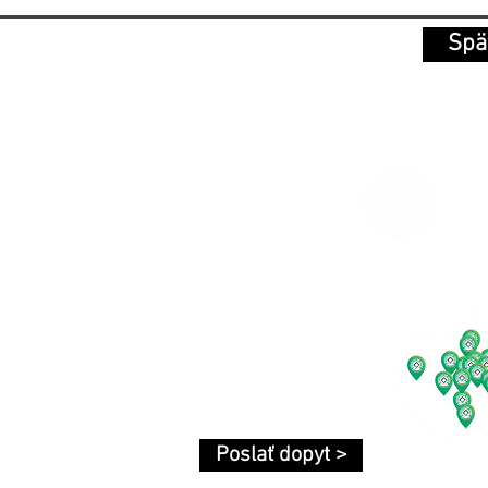
Spä
NÍKOVÉ OKNÁ A DVERE
VÝROBCOVIA
PEČAŤ KVALITY
kové okná
Bratislavský kraj
kové dvere
Trnavský kraj
kové zdvižno-posuvné dvere
Nitriansky kraj
kové protipožiarne dvere
Trenčiansky kraj
kové fasádne systémy
Banskobystrický kraj
Žilinský kraj
é záhrady
Prešovský kraj
Košický kraj
Izool®
Poslať dopyt >