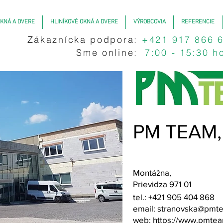
KNÁ A DVERE
HLINÍKOVÉ OKNÁ A DVERE
VÝROBCOVIA
REFERENCIE
Zákaznícka podpora:
+421 917 866 
Sme online:
7:00 - 15:30 h
PM TEAM, s
Montážna,
Prievidza 971 01
tel.: +421 905 404 868
email:
stranovska@pmt
web:
https://www.pmtea