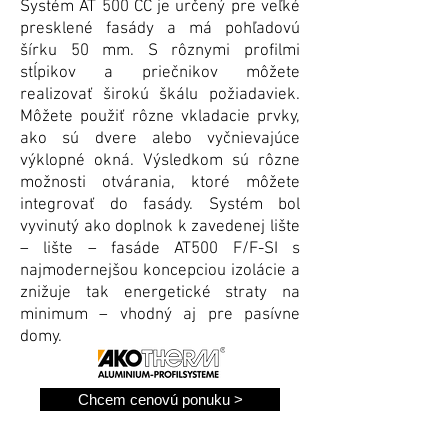
Systém AT 500 CC je určený pre veľké
presklené fasády a má pohľadovú
šírku 50 mm. S rôznymi profilmi
stĺpikov a priečnikov môžete
realizovať širokú škálu požiadaviek.
Môžete použiť rôzne vkladacie prvky,
ako sú dvere alebo vyčnievajúce
výklopné okná. Výsledkom sú rôzne
možnosti otvárania, ktoré môžete
integrovať do fasády. Systém bol
vyvinutý ako doplnok k zavedenej lište
– lište – fasáde AT500 F/F-SI s
najmodernejšou koncepciou izolácie a
znižuje tak energetické straty na
minimum – vhodný aj pre pasívne
domy.
Chcem cenovú ponuku >