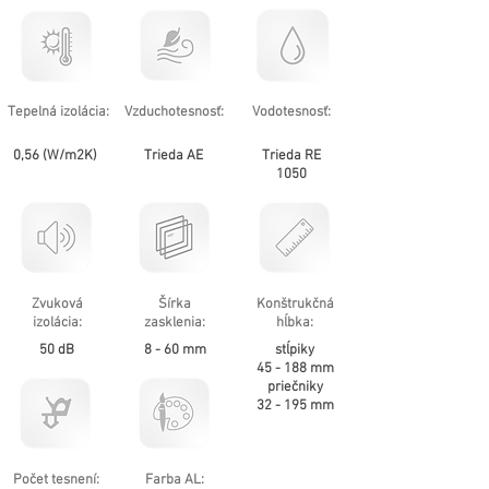
Tepelná izolácia:
Vzduchotesnosť:
Vodotesnosť:
0,56 (W/m2K)
Trieda AE
Trieda RE
1050
Zvuková
Šírka
Konštrukčná
izolácia:
zasklenia:
hĺbka:
50 dB
8 - 60 mm
stĺpiky
45 - 188 mm
priečniky
32 - 195 mm
Počet tesnení:
Farba AL: