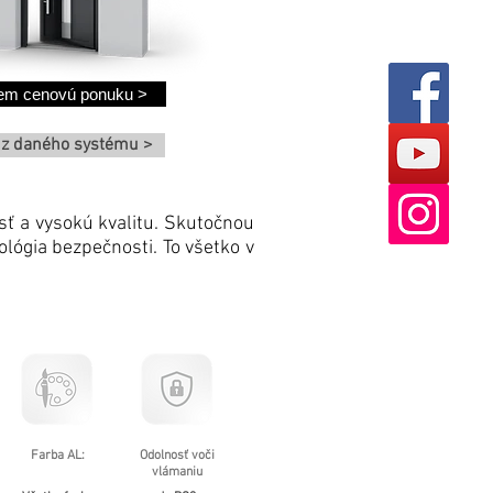
em cenovú ponuku >
 z daného systému >
sť a vysokú kvalitu. Skutočnou
ológia bezpečnosti. To všetko v
Farba AL:
Odolnosť voči
vlámaniu