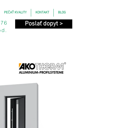
PEČAŤ KVALITY
KONTAKT
BLOG
676
Poslať dopyt >
od.