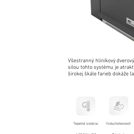
Všestranný hliníkový dverov
silou tohto systému je atrak
širokej škále farieb dokáže 
Tepelná izolácia:
Vzduchotesnosť: