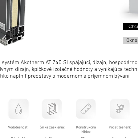
Chc
Okno
ý systém Akotherm AT 740 SI spájajúci, dizajn, hospodárno
tívnym dizajn, špičkové izolačné hodnoty a vynikajúca techn
ľahko naplniť predstavy o modernom a príjemnom bývaní.
Vodotesnosť:
Šírka zasklenia:
Konštrukčná
Počet tesnení:
hĺbka: